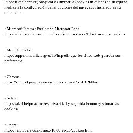
Puede usted permitir, bloquear o eliminar las cookies instaladas en su equipo
mediante la configuración de las opciones del navegador instalado en su
ordenador:
• Microsoft Internet Explorer o Microsoft Edge:
http://windows.microsoft.com/es-es/windows-vista/Block-or-allow-cookies
• Mozilla Firefox:
http://support.mozilla.org/es/kb/impedir-que-los-sitios-web-guarden-sus-
preferencia
• Chrome:
https://support.google.com/accounts/answer/61416?hl=es
• Safari:
http://safari.helpmax.net/es/privacidad-y-seguridad/como-gestionar-las-
cookies/
• Opera:
http://help.opera.com/Linux/10.60/es-ES/cookies.html