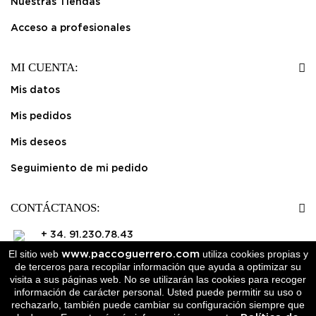
Nuestras Tiendas
Acceso a profesionales
MI CUENTA:
Mis datos
Mis pedidos
Mis deseos
Seguimiento de mi pedido
CONTÁCTANOS:
+ 34. 91.230.78.43
www.paccoguerrero.com
El sitio web
utiliza cookies propias y
de terceros para recopilar información que ayuda a optimizar su
info@paccoguerrero.com
visita a sus páginas web. No se utilizarán las cookies para recoger
información de carácter personal. Usted puede permitir su uso o
Dejar mensaje ( click aqui )
rechazarlo, también puede cambiar su configuración siempre que